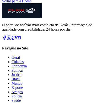
Voltar para a Home
O portal de notícias mais completo de Goiás. Informação de
qualidade com credibilidade, 24 horas por dia.
Navegue no Site
Geral
Cidades
Economia
Política
Justiça
Brasil
Mundo
Esporte
Artigos
Polícia
Saúde