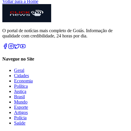
Voltar para a Home
O portal de notícias mais completo de Goiás. Informação de
qualidade com credibilidade, 24 horas por dia.
Navegue no Site
Geral
Cidades
Economia
Política
Justiça
Brasil
Mundo
Esporte
Artigos
Polícia
Saúde